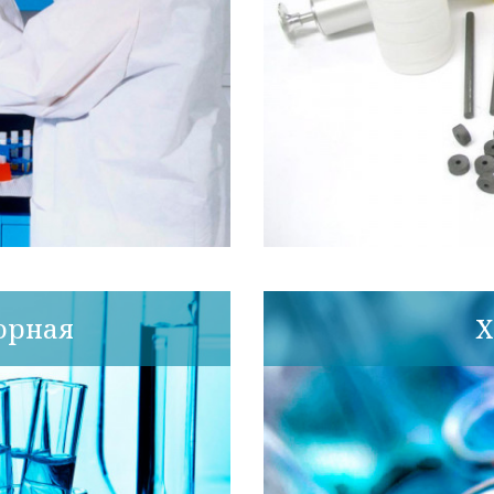
орная
Х