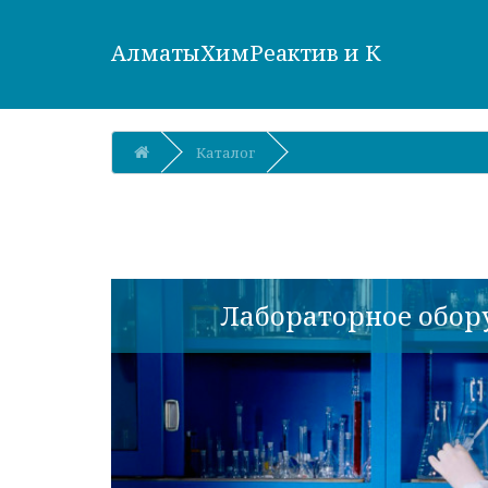
АлматыХимРеактив и К
Каталог
Лабораторное обор